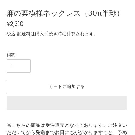
麻の葉模様ネックレス（30π半球）
通
¥2,310
常
税込
配送料
は購入手続き時に計算されます。
価
格
個数
カートに追加する
カ
ー
※こちらの商品は受注販売となっております。ご注文い
ト
ただいてから発送までお日にちがかかりますこと、予め