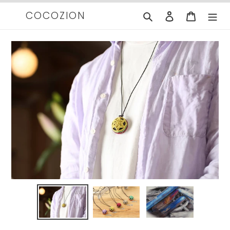
コ
COCOZION
検索
ログイン
カート
ン
テ
ン
ツ
に
ス
キ
ッ
プ
す
る