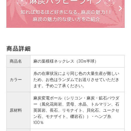
商品詳細
商品名
麻の葉模様ネックレス（30π半球）
糸の在庫状況により同じ色の大量生産が難しい
カラー
ため、お色はランダムでお送りさせていただき
ます。予めご了承ください。
麻炭変電ボール（シリコン・麻炭・鉱石パウダ
ー（風化花崗岩、雲母、水晶、トルマリン、石
原材料
英斑岩、長石、リモナイト、貝化石、ユークセ
ン石、モナザイト、礫岩石））・ヘンプ糸
100％