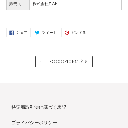
販売元
株式会社ZION
FACEBOOK
TWITTER
PINTEREST
シェア
ツイート
ピンする
で
に
で
シ
投
ピ
ェ
稿
ン
ア
す
す
す
る
る
る
COCOZIONに戻る
特定商取引法に基づく表記
プライバシーポリシー