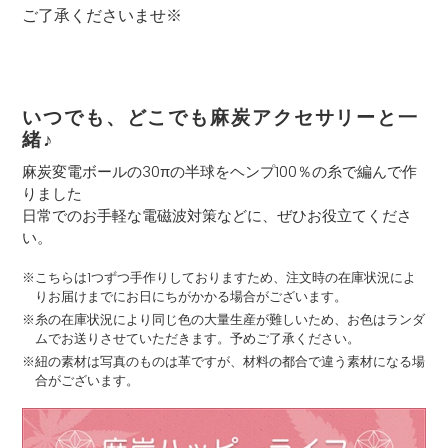
に
ご了承くださいませ※
商
品
を
追
加
いつでも、どこでも麻炭アクセサリーと一
す
緒♪
る
麻炭変電ボールの30πの半球をヘンプ100％の糸で編んで作
りました
日常でのお手軽な電磁波対策などに、ぜひお役立てくださ
い。
※こちらは1つずつ手作りしておりますため、注文時の在庫状況によ
りお届けまでにお日にちがかかる場合がございます。
※糸の在庫状況により同じ色の大量生産が難しいため、お色はランダ
ムでお送りさせていただきます。予めご了承ください。
※紐の素材は写真のものは革ですが、材料の都合で違う素材になる場
合がございます。