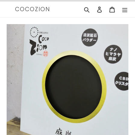
コ
COCOZION
検索
ログイン
カート
ン
テ
ン
ツ
に
ス
キ
ッ
プ
す
る