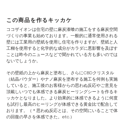
この商品を作るキッカケ
ココザイオンは住宅の壁に麻炭漆喰の施工をする麻炭空間
づくりの事業も始めております。一般的に通常使用される
壁には工業用の壁紙を使用し住宅を作りますが、壁紙と人
工糊を使用すると化学的な成分がカラダに悪影響を及ぼす
ことは昨今のニュースなどで聞かれている方も多いのでは
ないでしょうか。
その壁紙の上から麻炭と塗布し、さらに
CBD
クリスタル
（結晶パウダー）やナノ麻炭を塗布する施工を何例も実施
していると、施工後のお客様からの思わぬ反応やご意見を
頂戴しいつでも体感できる麻炭ヒーリングシートを作るキ
ッカケとなりました。より効果的に体感できるように何度
も試行し最高のヒーリングが体感できる黄金比で配合して
おります。（＊思わぬ反応とは、その空間にいることで体
の回復の早さを体感できた。etc.）