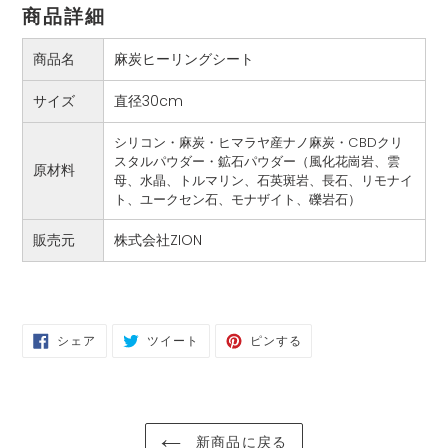
商品詳細
商品名
麻炭ヒーリングシート
サイズ
直径30cm
シリコン・麻炭・ヒマラヤ産ナノ麻炭・
CBD
クリ
スタルパウダー・鉱石パウダー（風化花崗岩、雲
原材料
母、水晶、トルマリン、石英斑岩、長石、リモナイ
ト、ユークセン石、モナザイト、礫岩石）
販売元
株式会社ZION
FACEBOOK
TWITTER
PINTEREST
シェア
ツイート
ピンする
で
に
で
シ
投
ピ
ェ
稿
ン
ア
す
す
す
る
る
る
新商品に戻る