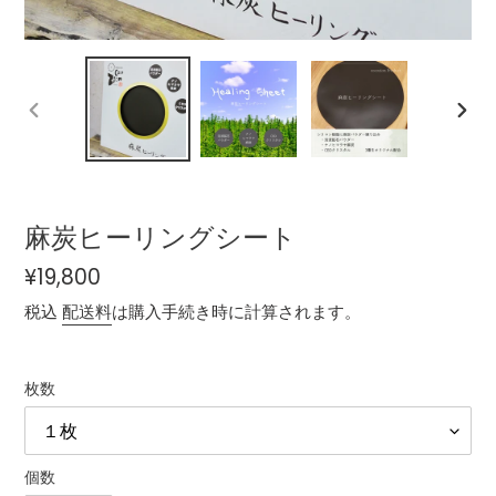
前
次
の
の
ス
ス
ラ
ラ
イ
イ
麻炭ヒーリングシート
ド
ド
通
¥19,800
常
税込
配送料
は購入手続き時に計算されます。
価
格
枚数
個数