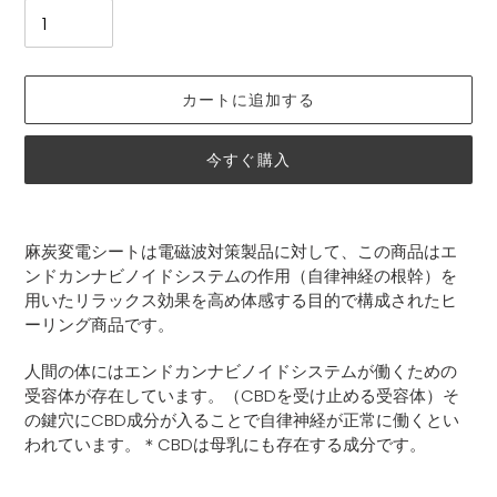
カートに追加する
今すぐ購入
カ
ー
麻炭変電シートは電磁波対策製品に対して、この商品はエ
ト
ンドカンナビノイドシステムの作用（自律神経の根幹）を
に
用いたリラックス効果を高め体感する目的で構成されたヒ
商
ーリング商品です。
品
を
人間の体にはエンドカンナビノイドシステムが働くための
追
受容体が存在しています。（
CBD
を受け止める受容体）そ
加
の鍵穴に
CBD
成分が入ることで自律神経が正常に働くとい
す
われています。＊
CBD
は母乳にも存在する成分です。
る