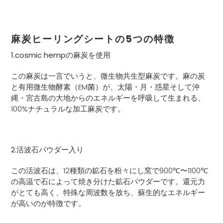
麻炭ヒーリングシートの
5
つの特徴
1.
cosmic hemp
の麻炭を使用
この麻炭は一言でいうと、微生物共生型麻炭です。麻の炭
と有用微生物酵素（
EM
菌）が、太陽・月・惑星そして沖
縄・宮古島の大地からのエネルギーを呼吸して生まれる、
100%
ナチュラルな加工麻炭です。
2.
活波石パウダー入り
この活波石は、
12
種類の鉱石を粉々にし窯で
900℃
〜
1100℃
の高温で石によって焼き分けた鉱石パウダーです。還元力
がとても高く、特殊な周波数を放ち、蘇生的なエネルギー
が高いのが特徴です。