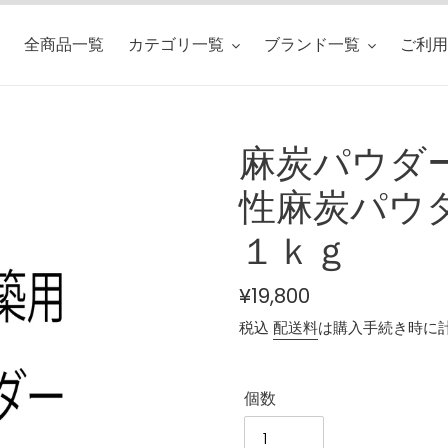
全商品一覧
カテゴリ一覧
ブランド一覧
ご利用
麻炭パウダ
性麻炭パウ
１ｋｇ
通
¥19,800
常
税込
配送料
は購入手続き時に
価
格
個数