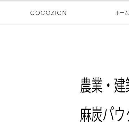
コ
ン
COCOZION
ホーム
テ
ン
ツ
に
ス
キ
ッ
プ
す
る