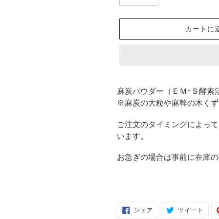
カートに
カ
ー
麻炭パウダー（ＥＭ-Ｓ酵素
ト
※麻炭の大粒や麻幹の木くず
に
商
ご注文のタイミングによって
品
います。
を
お急ぎの場合は事前に在庫の
追
加
す
る
FACEBOOK
TWIT
シェア
ツイート
で
に