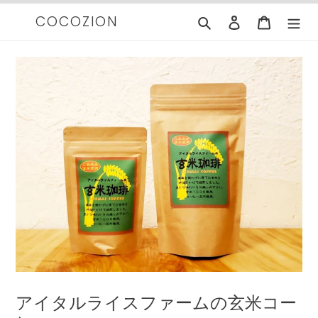
コ
COCOZION
検索
ログイン
カート
ン
テ
ン
ツ
に
ス
キ
ッ
プ
す
る
アイタルライスファームの玄米コー