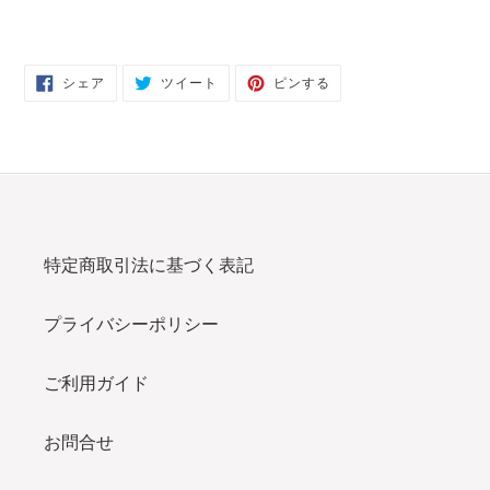
FACEBOOK
TWITTER
PINTEREST
シェア
ツイート
ピンする
で
に
で
シ
投
ピ
ェ
稿
ン
ア
す
す
す
る
る
る
特定商取引法に基づく表記
プライバシーポリシー
ご利用ガイド
お問合せ