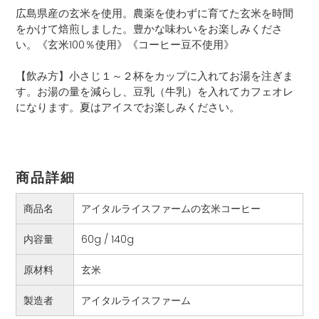
ー
広島県産の玄米を使用。農薬を使わずに育てた玄米を時間
ト
をかけて焙煎しました。豊かな味わいをお楽しみくださ
に
い。《玄米100％使用》《コーヒー豆不使用》
商
品
【飲み方】小さじ１～２杯をカップに入れてお湯を注ぎま
を
す。お湯の量を減らし、豆乳（牛乳）を入れてカフェオレ
追
になります。夏はアイスでお楽しみください。
加
す
る
商品詳細
商品名
アイタルライスファームの玄米コーヒー
内容量
60g / 140g
原材料
玄米
製造者
アイタルライスファーム