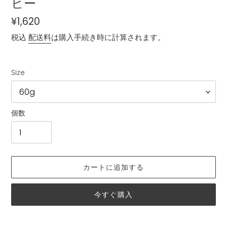
ヒー
通
¥1,620
常
税込
配送料
は購入手続き時に計算されます。
価
格
Size
個数
カートに追加する
今すぐ購入
カ