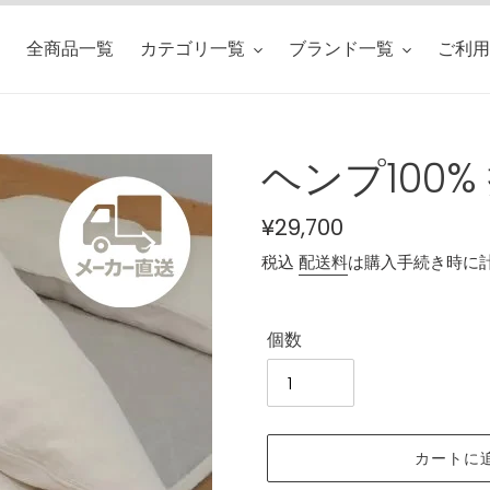
全商品一覧
カテゴリ一覧
ブランド一覧
ご利用
ヘンプ100%
通
¥29,700
常
税込
配送料
は購入手続き時に
価
格
個数
カートに