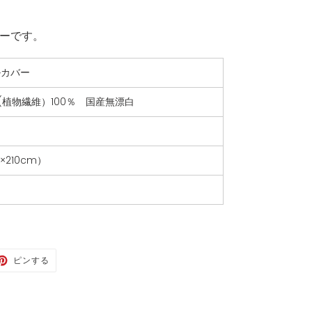
ーです。
掛カバー
 (植物繊維）100％ 国産無漂白
×210cm）
TER
PINTEREST
ピンする
で
ピ
ン
す
る