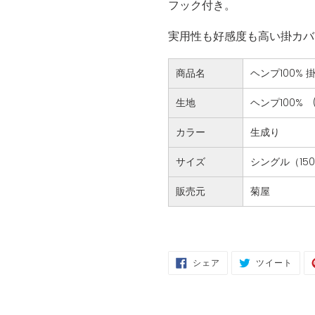
フック付き。
実用性も好感度も高い掛カバ
商品名
ヘンプ100% 
生地
ヘンプ100%
カラー
生成り
サイズ
シングル（150
販売元
菊屋
FACEBOOK
TWIT
シェア
ツイート
で
に
シ
投
ェ
稿
ア
す
す
る
る