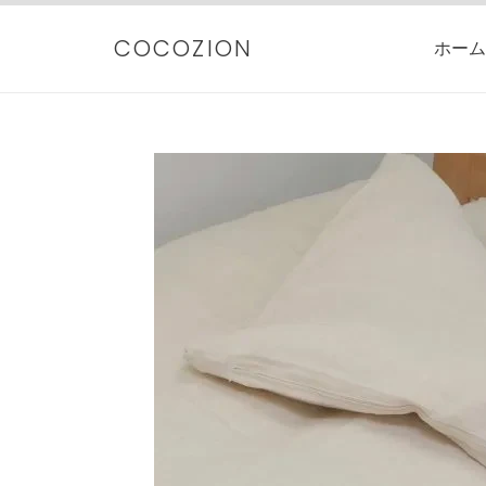
コ
ン
COCOZION
ホーム
テ
ン
ツ
に
ス
キ
ッ
プ
す
る