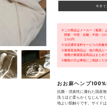
今すぐ
カ
ー
ト
※この商品はメーカー（菊屋）
関東・中部・近畿・中国：1,0
に
2,100円
商
※当店通常送料サービスの対象
品
※菊屋直送商品は、他の商品と
を
複数の菊屋直送商品はまとめ
追
※離島の方は事前にご相談くだ
加
す
る
おお麻ヘンプ100
抗菌・消臭性に優れた国産無漂
洗うほど柔らかくなじんでく
地よい肌触りです。サイドは