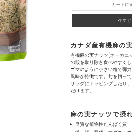
カートに
今すぐ
カ
ー
カナダ産有機麻の実
ト
有機麻の実ナッツ(オーガニ
に
の殻を取り除き食べやすくし
商
ゴマのように小さい粒で弾力
品
風味が特徴です。封を切って
を
サラダにトッピングしたり、
追
だけます。
加
す
る
麻の実ナッツで摂
良質な植物性たんぱく質