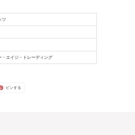
ッツ
ー・エイジ・トレーディング
TER
PINTEREST
ピンする
で
ピ
ン
す
る