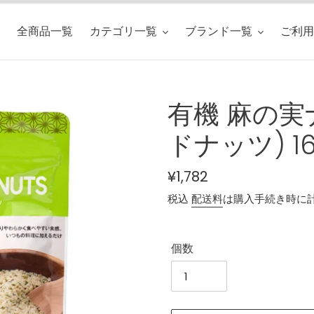
全商品一覧
カテゴリ一覧
ブランド一覧
ご利用
有機 麻の実
ドナッツ) 16
通
¥1,782
常
税込
配送料
は購入手続き時に
価
格
個数