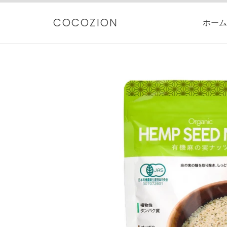
コ
ン
COCOZION
ホーム
テ
ン
ツ
に
ス
キ
ッ
プ
す
る