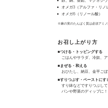
鉄、銅、亜鉛、マグネシウ
オメガ3（アルファ・リノ
オメガ6（リノール酸）
※麻の実のたんぱく質は必須アミノ
お召し上がり方
■つける・トッピングする
ごはんやサラダ、冷奴、ア
■まぜる・和える
おひたし、納豆、金平ごぼ
■すりつぶす・ペーストにす
すり鉢などですりつぶして
パンや野菜のディップに！