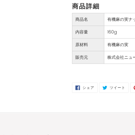
商品詳細
商品名
有機麻の実ナ
内容量
160g
原材料
有機麻の実
販売元
株式会社ニュ
FACEBOOK
TWIT
シェア
ツイート
で
に
シ
投
ェ
稿
ア
す
す
る
る